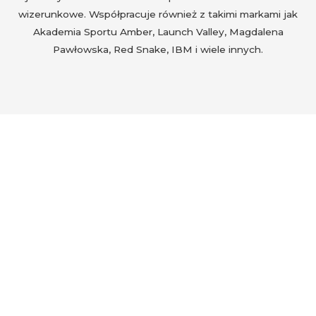
wizerunkowe. Współpracuje również z takimi markami jak
Akademia Sportu Amber, Launch Valley, Magdalena
Pawłowska, Red Snake, IBM i wiele innych.
Poprzedni
Następny
Bardzo dziękujemy za zdjęcia!
Świetna pamiątka!
Małgorzata Fischer
Mama Julki