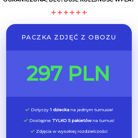
PACZKA ZDJĘĆ Z OBOZU
297 PLN
Dotyczy
1 dziecka
na jednym turnusie!
Dostępne
TYLKO 5 pakietów
na turnus!
Zdjęcia w wysokiej rozdzielczości