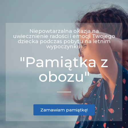
Niepowtarzalna okazja na
uwiecznienie radości i emocji Twojego
dziecka podczas pobytu na letnim
wypoczynku!
"Pamiątka z
obozu"
Zamawiam pamiątkę!