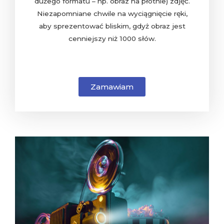
dużego formatu – np. obraz na płótnie) zdjęć.
Niezapomniane chwile na wyciągnięcie ręki,
aby sprezentować bliskim, gdyż obraz jest
cenniejszy niż 1000 słów.
Zamawiam