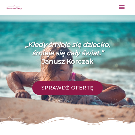
Skip
Mai
to
Men
content
„Kiedy śmieje się dziec­ko,
śmieje się cały świat.”
Janusz Korczak
SPRAWDŹ OFERTĘ